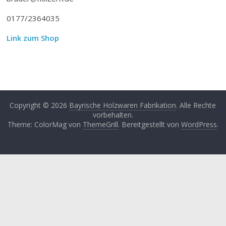
0177/2364035
Link zum Shop
Copyright © 2026
Bayrische Holzwaren Fabrikation
. Alle Rechte
vorbehalten.
Theme: ColorMag von
ThemeGrill
. Bereitgestellt von
WordPress
.