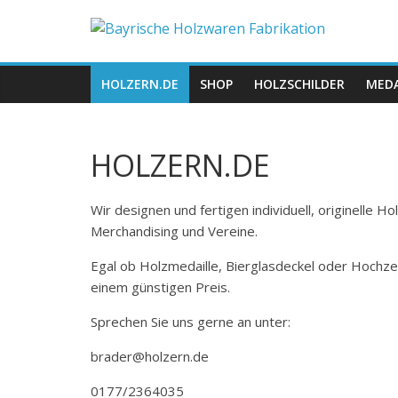
Zum
Bayrische
Inhalt
springen
Holzwaren
HOLZERN.DE
SHOP
HOLZSCHILDER
MEDA
Fabrikation
HOLZERN.DE
Holzern.de
Wir designen und fertigen individuell, originelle 
Merchandising und Vereine.
Egal ob Holzmedaille, Bierglasdeckel oder Hochze
einem günstigen Preis.
Sprechen Sie uns gerne an unter:
brader@holzern.de
0177/2364035