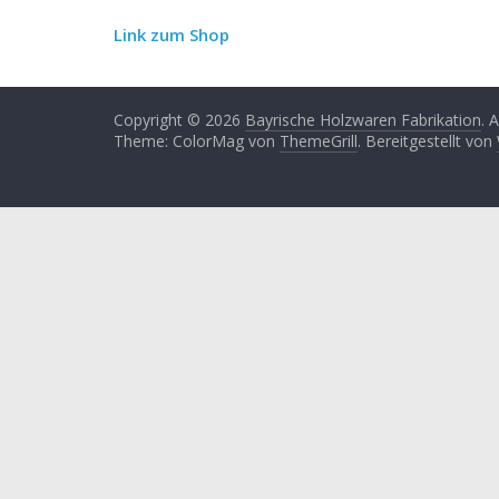
Link zum Shop
Copyright © 2026
Bayrische Holzwaren Fabrikation
. 
Theme: ColorMag von
ThemeGrill
. Bereitgestellt von