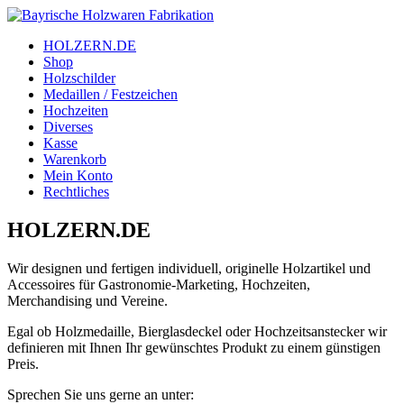
Zum
Inhalt
HOLZERN.DE
springen
Bayrische
Shop
Holzschilder
Holzwaren
Medaillen / Festzeichen
Hochzeiten
Fabrikation
Diverses
Kasse
Warenkorb
Holzern.de
Mein Konto
Rechtliches
HOLZERN.DE
Wir designen und fertigen individuell, originelle Holzartikel und
Accessoires für Gastronomie-Marketing, Hochzeiten,
Merchandising und Vereine.
Egal ob Holzmedaille, Bierglasdeckel oder Hochzeitsanstecker wir
definieren mit Ihnen Ihr gewünschtes Produkt zu einem günstigen
Preis.
Sprechen Sie uns gerne an unter: