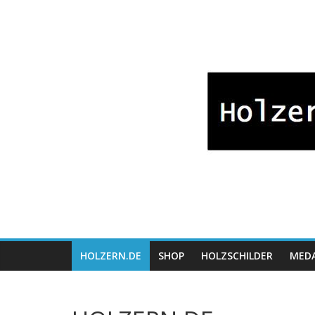
Zum
Bayrische
Inhalt
springen
Holzwaren
Fabrikation
Holzern.de
HOLZERN.DE
SHOP
HOLZSCHILDER
MEDA