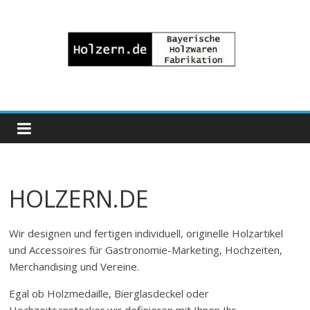
Zum
Inhalt
springen
Bayrische
Holzwaren
Fabrikation
HOLZERN.DE
Holzern.de
Wir designen und fertigen individuell, originelle Holzartikel
und Accessoires für Gastronomie-Marketing, Hochzeiten,
Merchandising und Vereine.
Egal ob Holzmedaille, Bierglasdeckel oder
Hochzeitsanstecker wir definieren mit Ihnen Ihr