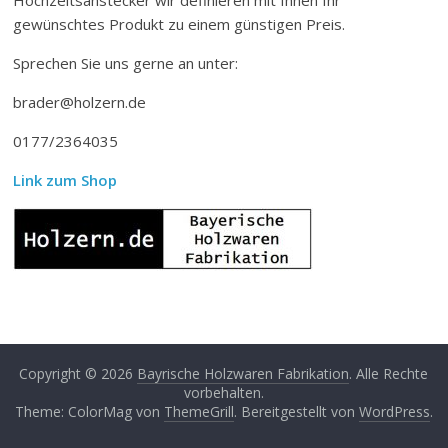
gewünschtes Produkt zu einem günstigen Preis.
Sprechen Sie uns gerne an unter:
brader@holzern.de
0177/2364035
Link zum Shop
Copyright © 2026
Bayrische Holzwaren Fabrikation
. Alle Rechte
vorbehalten.
Theme: ColorMag von
ThemeGrill
. Bereitgestellt von
WordPress
.