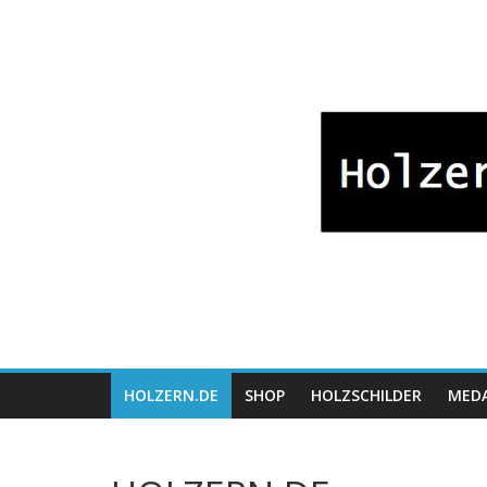
Zum
Bayrische
Inhalt
springen
Holzwaren
Fabrikation
Holzern.de
HOLZERN.DE
SHOP
HOLZSCHILDER
MEDA