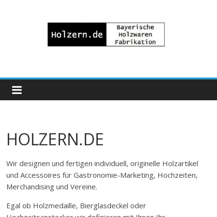
Zum
Inhalt
springen
Bayrische
Holzwaren
Fabrikation
HOLZERN.DE
Holzern.de
Wir designen und fertigen individuell, originelle Holzartikel
und Accessoires für Gastronomie-Marketing, Hochzeiten,
Merchandising und Vereine.
Egal ob Holzmedaille, Bierglasdeckel oder
Hochzeitsanstecker wir definieren mit Ihnen Ihr