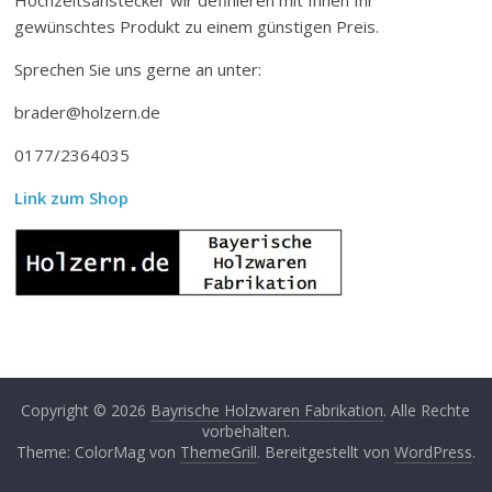
gewünschtes Produkt zu einem günstigen Preis.
Sprechen Sie uns gerne an unter:
brader@holzern.de
0177/2364035
Link zum Shop
Copyright © 2026
Bayrische Holzwaren Fabrikation
. Alle Rechte
vorbehalten.
Theme: ColorMag von
ThemeGrill
. Bereitgestellt von
WordPress
.