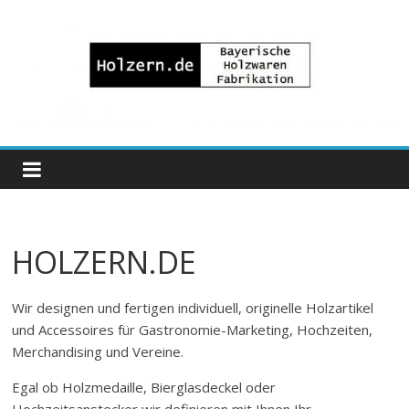
Zum
Inhalt
springen
Bayrische
Holzwaren
Fabrikation
HOLZERN.DE
Holzern.de
Wir designen und fertigen individuell, originelle Holzartikel
und Accessoires für Gastronomie-Marketing, Hochzeiten,
Merchandising und Vereine.
Egal ob Holzmedaille, Bierglasdeckel oder
Hochzeitsanstecker wir definieren mit Ihnen Ihr