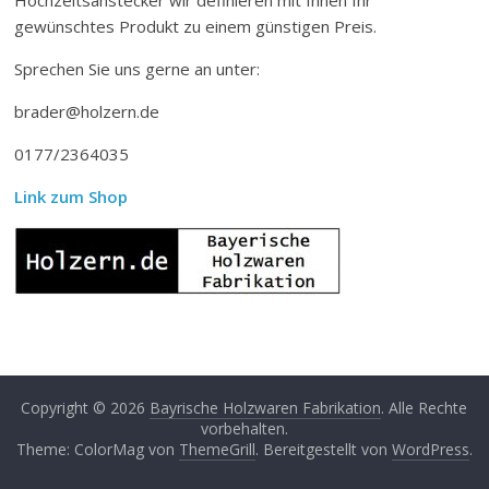
gewünschtes Produkt zu einem günstigen Preis.
Sprechen Sie uns gerne an unter:
brader@holzern.de
0177/2364035
Link zum Shop
Copyright © 2026
Bayrische Holzwaren Fabrikation
. Alle Rechte
vorbehalten.
Theme: ColorMag von
ThemeGrill
. Bereitgestellt von
WordPress
.