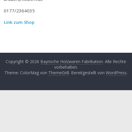
0177/2364035
Link zum Shop
Copyright © 2026
Bayrische Holzwaren Fabrikation
. Alle Rechte
vorbehalten.
Theme: ColorMag von
ThemeGrill
. Bereitgestellt von
WordPress
.