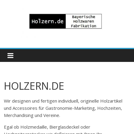
Zum
Inhalt
springen
Bayrische
Holzwaren
Fabrikation
HOLZERN.DE
Holzern.de
Wir designen und fertigen individuell, originelle Holzartikel
und Accessoires für Gastronomie-Marketing, Hochzeiten,
Merchandising und Vereine.
Egal ob Holzmedaille, Bierglasdeckel oder
Hochzeitsanstecker wir definieren mit Ihnen Ihr