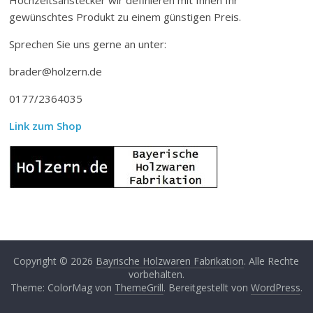
gewünschtes Produkt zu einem günstigen Preis.
Sprechen Sie uns gerne an unter:
brader@holzern.de
0177/2364035
Link zum Shop
Copyright © 2026
Bayrische Holzwaren Fabrikation
. Alle Rechte
vorbehalten.
Theme: ColorMag von
ThemeGrill
. Bereitgestellt von
WordPress
.