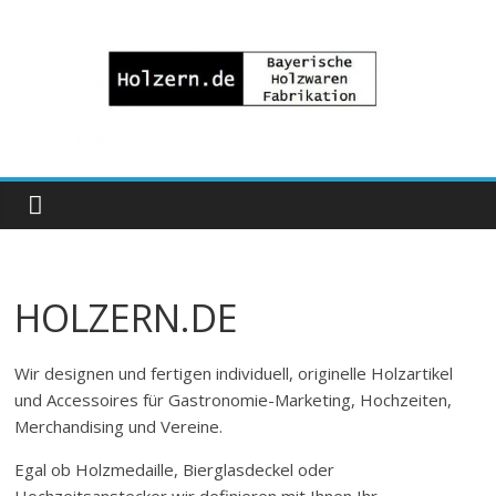
Zum
Inhalt
springen
Bayrische
Holzwaren
Fabrikation
HOLZERN.DE
Holzern.de
Wir designen und fertigen individuell, originelle Holzartikel
und Accessoires für Gastronomie-Marketing, Hochzeiten,
Merchandising und Vereine.
Egal ob Holzmedaille, Bierglasdeckel oder
Hochzeitsanstecker wir definieren mit Ihnen Ihr