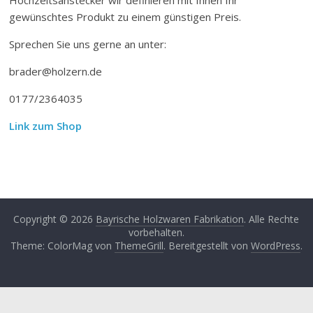
gewünschtes Produkt zu einem günstigen Preis.
Sprechen Sie uns gerne an unter:
brader@holzern.de
0177/2364035
Link zum Shop
Copyright © 2026
Bayrische Holzwaren Fabrikation
. Alle Rechte
vorbehalten.
Theme: ColorMag von
ThemeGrill
. Bereitgestellt von
WordPress
.