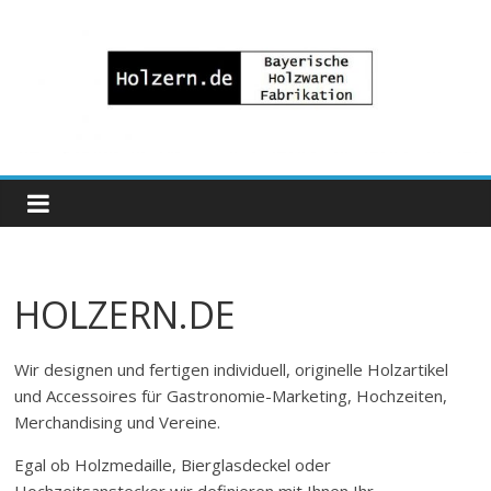
Zum
Inhalt
springen
Bayrische
Holzwaren
Fabrikation
HOLZERN.DE
Holzern.de
Wir designen und fertigen individuell, originelle Holzartikel
und Accessoires für Gastronomie-Marketing, Hochzeiten,
Merchandising und Vereine.
Egal ob Holzmedaille, Bierglasdeckel oder
Hochzeitsanstecker wir definieren mit Ihnen Ihr