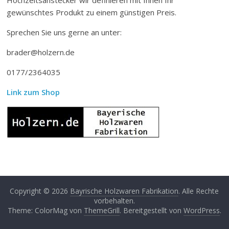
gewünschtes Produkt zu einem günstigen Preis.
Sprechen Sie uns gerne an unter:
brader@holzern.de
0177/2364035
Link zum Shop
Copyright © 2026
Bayrische Holzwaren Fabrikation
. Alle Rechte
vorbehalten.
Theme: ColorMag von
ThemeGrill
. Bereitgestellt von
WordPress
.