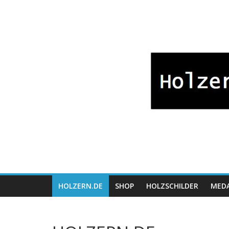
Zum
Bayrische
Inhalt
springen
Holzwaren
Fabrikation
Holzern.de
HOLZERN.DE
SHOP
HOLZSCHILDER
MEDA