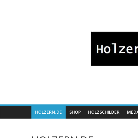
Zum
Bayrische
Inhalt
springen
Holzwaren
Fabrikation
Holzern.de
HOLZERN.DE
SHOP
HOLZSCHILDER
MEDA