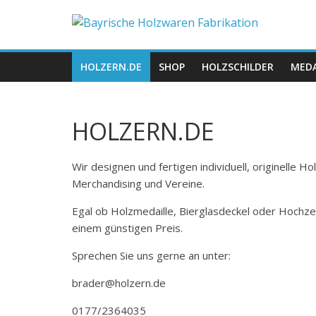
Zum
Bayrische
Inhalt
springen
Holzwaren
HOLZERN.DE
SHOP
HOLZSCHILDER
MEDA
Fabrikation
HOLZERN.DE
Holzern.de
Wir designen und fertigen individuell, originelle 
Merchandising und Vereine.
Egal ob Holzmedaille, Bierglasdeckel oder Hochze
einem günstigen Preis.
Sprechen Sie uns gerne an unter:
brader@holzern.de
0177/2364035