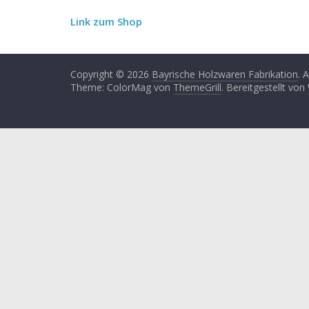
Link zum Shop
Copyright © 2026
Bayrische Holzwaren Fabrikation
. 
Theme: ColorMag von
ThemeGrill
. Bereitgestellt von