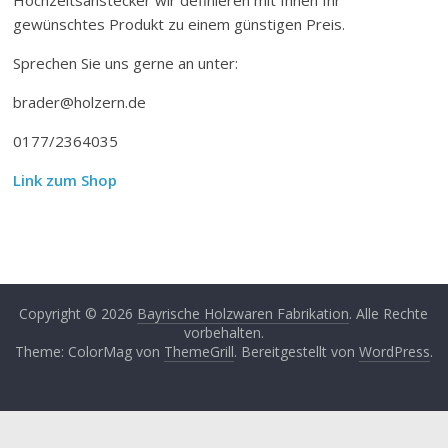
gewünschtes Produkt zu einem günstigen Preis.
Sprechen Sie uns gerne an unter:
brader@holzern.de
0177/2364035
Link zum Shop
Copyright © 2026
Bayrische Holzwaren Fabrikation
. Alle Rechte
vorbehalten.
Theme: ColorMag von
ThemeGrill
. Bereitgestellt von
WordPress
.