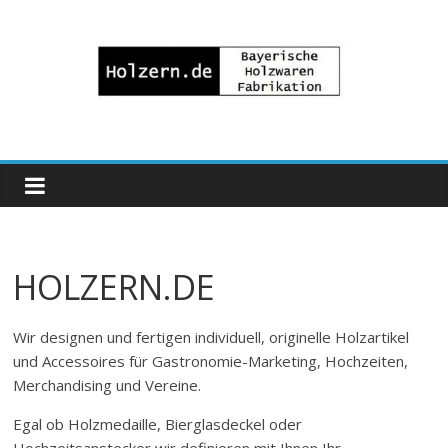
Zum
Inhalt
springen
Bayrische
Holzwaren
Fabrikation
HOLZERN.DE
Holzern.de
Wir designen und fertigen individuell, originelle Holzartikel
und Accessoires für Gastronomie-Marketing, Hochzeiten,
Merchandising und Vereine.
Egal ob Holzmedaille, Bierglasdeckel oder
Hochzeitsanstecker wir definieren mit Ihnen Ihr