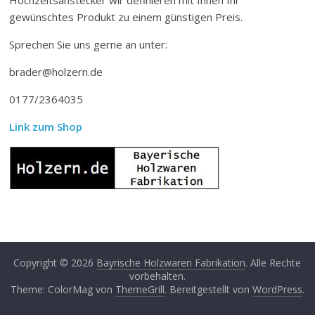
gewünschtes Produkt zu einem günstigen Preis.
Sprechen Sie uns gerne an unter:
brader@holzern.de
0177/2364035
Link zum Shop
Copyright © 2026
Bayrische Holzwaren Fabrikation
. Alle Rechte
vorbehalten.
Theme: ColorMag von
ThemeGrill
. Bereitgestellt von
WordPress
.