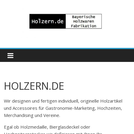
Zum
Inhalt
springen
Bayrische
Holzwaren
Fabrikation
HOLZERN.DE
Holzern.de
Wir designen und fertigen individuell, originelle Holzartikel
und Accessoires für Gastronomie-Marketing, Hochzeiten,
Merchandising und Vereine.
Egal ob Holzmedaille, Bierglasdeckel oder
Hochzeitsanstecker wir definieren mit Ihnen Ihr