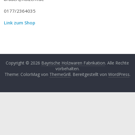
0177/2364035
Link zum Shop
Copyright © 2026
Bayrische Holzwaren Fabrikation
. Alle Rechte
vorbehalten.
Theme: ColorMag von
ThemeGrill
. Bereitgestellt von
WordPress
.