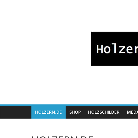
Zum
Bayrische
Inhalt
springen
Holzwaren
Fabrikation
Holzern.de
HOLZERN.DE
SHOP
HOLZSCHILDER
MEDA