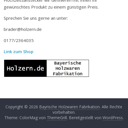
gewünschtes Produkt zu einem günstigen Preis.
Sprechen Sie uns gerne an unter:
brader@holzern.de
0177/2364035
Link zum Shop
Copyright © 2026
Bayrische Holzwaren Fabrikation
. Alle Rechte
vorbehalten.
Theme: ColorMag von
ThemeGrill
. Bereitgestellt von
WordPress
.