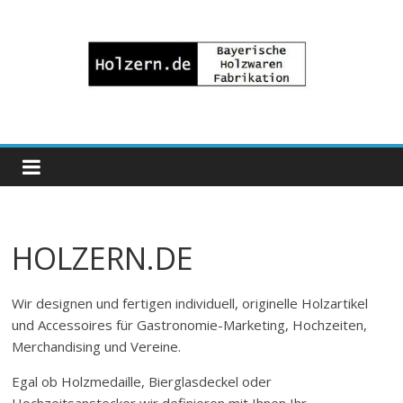
Zum
Inhalt
springen
Bayrische
Holzwaren
Fabrikation
HOLZERN.DE
Holzern.de
Wir designen und fertigen individuell, originelle Holzartikel
und Accessoires für Gastronomie-Marketing, Hochzeiten,
Merchandising und Vereine.
Egal ob Holzmedaille, Bierglasdeckel oder
Hochzeitsanstecker wir definieren mit Ihnen Ihr