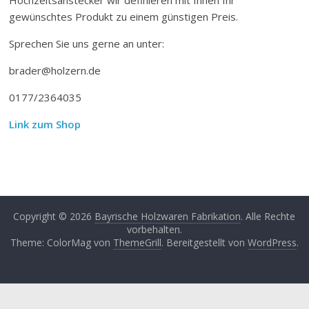
gewünschtes Produkt zu einem günstigen Preis.
Sprechen Sie uns gerne an unter:
brader@holzern.de
0177/2364035
Link zum Shop
Copyright © 2026
Bayrische Holzwaren Fabrikation
. Alle Rechte
vorbehalten.
Theme: ColorMag von
ThemeGrill
. Bereitgestellt von
WordPress
.