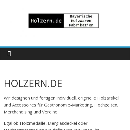
Zum
Inhalt
springen
Bayrische
Holzwaren
Fabrikation
HOLZERN.DE
Holzern.de
Wir designen und fertigen individuell, originelle Holzartikel
und Accessoires für Gastronomie-Marketing, Hochzeiten,
Merchandising und Vereine.
Egal ob Holzmedaille, Bierglasdeckel oder
Hochzeitsanstecker wir definieren mit Ihnen Ihr