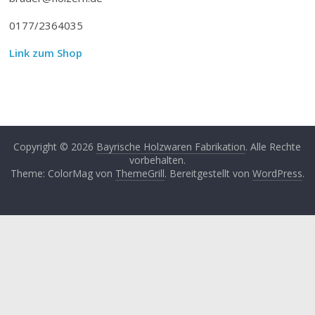
0177/2364035
Link zum Shop
Copyright © 2026
Bayrische Holzwaren Fabrikation
. Alle Rechte
vorbehalten.
Theme: ColorMag von
ThemeGrill
. Bereitgestellt von
WordPress
.