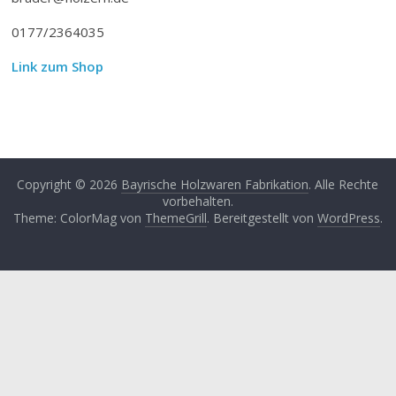
0177/2364035
Link zum Shop
Copyright © 2026
Bayrische Holzwaren Fabrikation
. Alle Rechte
vorbehalten.
Theme: ColorMag von
ThemeGrill
. Bereitgestellt von
WordPress
.