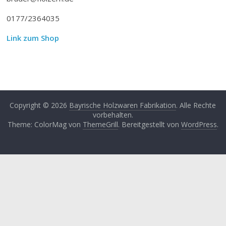
0177/2364035
Link zum Shop
Copyright © 2026
Bayrische Holzwaren Fabrikation
. Alle Rechte
vorbehalten.
Theme: ColorMag von
ThemeGrill
. Bereitgestellt von
WordPress
.