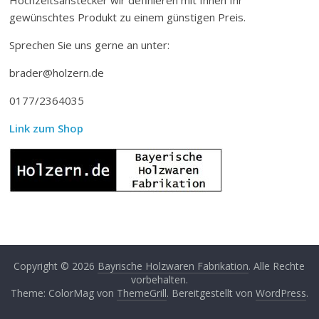
gewünschtes Produkt zu einem günstigen Preis.
Sprechen Sie uns gerne an unter:
brader@holzern.de
0177/2364035
Link zum Shop
Copyright © 2026
Bayrische Holzwaren Fabrikation
. Alle Rechte
vorbehalten.
Theme: ColorMag von
ThemeGrill
. Bereitgestellt von
WordPress
.