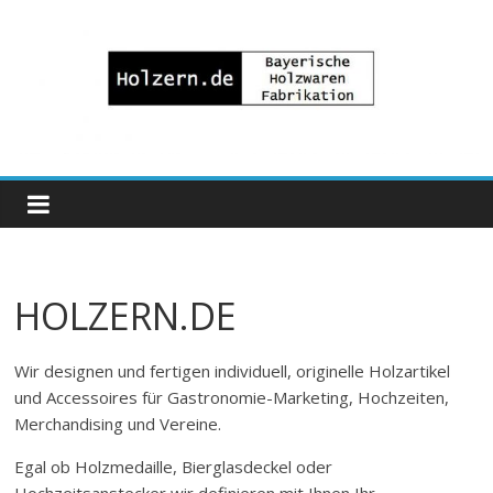
Zum
Inhalt
springen
Bayrische
Holzwaren
Fabrikation
HOLZERN.DE
Holzern.de
Wir designen und fertigen individuell, originelle Holzartikel
und Accessoires für Gastronomie-Marketing, Hochzeiten,
Merchandising und Vereine.
Egal ob Holzmedaille, Bierglasdeckel oder
Hochzeitsanstecker wir definieren mit Ihnen Ihr