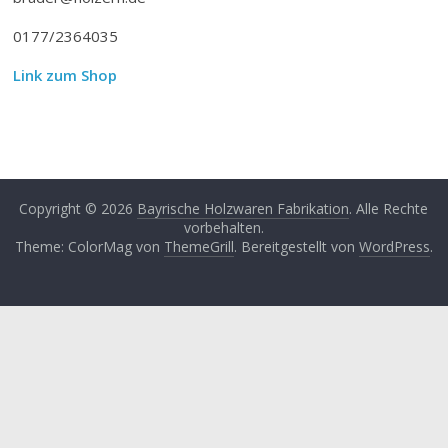
0177/2364035
Link zum Shop
Copyright © 2026
Bayrische Holzwaren Fabrikation
. Alle Rechte
vorbehalten.
Theme: ColorMag von
ThemeGrill
. Bereitgestellt von
WordPress
.