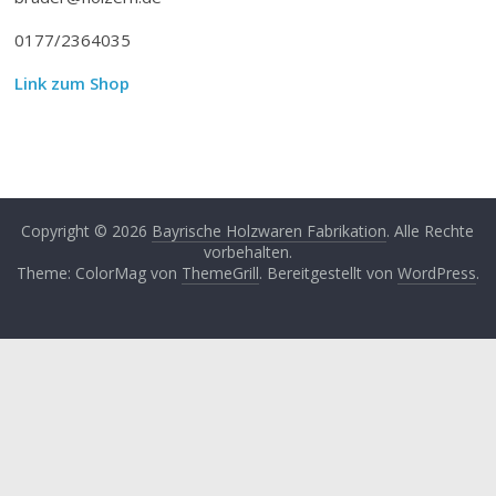
0177/2364035
Link zum Shop
Copyright © 2026
Bayrische Holzwaren Fabrikation
. Alle Rechte
vorbehalten.
Theme: ColorMag von
ThemeGrill
. Bereitgestellt von
WordPress
.