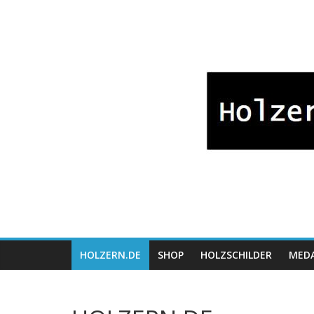
Zum
Bayrische
Inhalt
springen
Holzwaren
Fabrikation
Holzern.de
HOLZERN.DE
SHOP
HOLZSCHILDER
MEDA