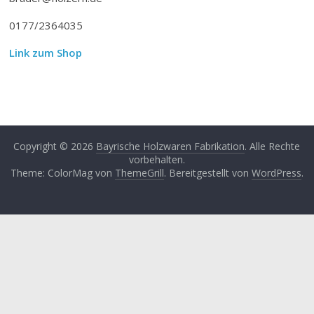
0177/2364035
Link zum Shop
Copyright © 2026
Bayrische Holzwaren Fabrikation
. Alle Rechte
vorbehalten.
Theme: ColorMag von
ThemeGrill
. Bereitgestellt von
WordPress
.