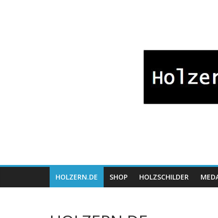
Zum
Bayrische
Inhalt
springen
Holzwaren
Fabrikation
Holzern.de
HOLZERN.DE
SHOP
HOLZSCHILDER
MEDA