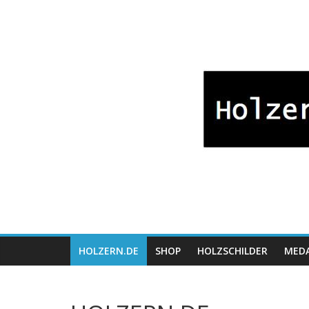
Zum
Bayrische
Inhalt
springen
Holzwaren
Fabrikation
Holzern.de
HOLZERN.DE
SHOP
HOLZSCHILDER
MEDA