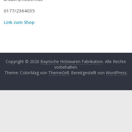
0177/2364035
Link zum Shop
Copyright © 2026
Bayrische Holzwaren Fabrikation
. Alle Rechte
vorbehalten.
Theme: ColorMag von
ThemeGrill
. Bereitgestellt von
WordPress
.