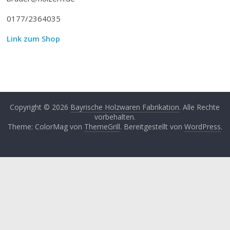
0177/2364035
Link zum Shop
Copyright © 2026
Bayrische Holzwaren Fabrikation
. Alle Rechte
vorbehalten.
Theme: ColorMag von
ThemeGrill
. Bereitgestellt von
WordPress
.