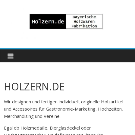
Zum
Inhalt
springen
Bayrische
Holzwaren
Fabrikation
HOLZERN.DE
Holzern.de
Wir designen und fertigen individuell, originelle Holzartikel
und Accessoires für Gastronomie-Marketing, Hochzeiten,
Merchandising und Vereine.
Egal ob Holzmedaille, Bierglasdeckel oder
Hochzeitsanstecker wir definieren mit Ihnen Ihr