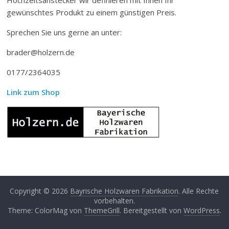
gewünschtes Produkt zu einem günstigen Preis.
Sprechen Sie uns gerne an unter:
brader@holzern.de
0177/2364035
Link zum Shop
Copyright © 2026
Bayrische Holzwaren Fabrikation
. Alle Rechte
vorbehalten.
Theme: ColorMag von
ThemeGrill
. Bereitgestellt von
WordPress
.