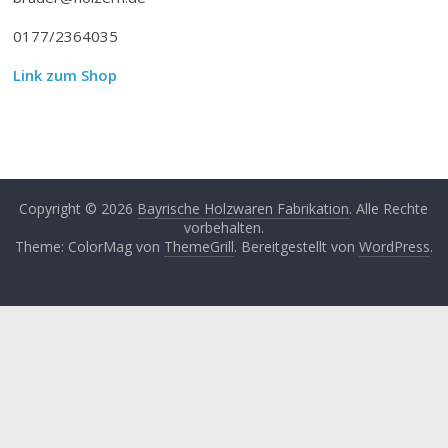
0177/2364035
Link zum Shop
Copyright © 2026
Bayrische Holzwaren Fabrikation
. Alle Rechte
vorbehalten.
Theme: ColorMag von
ThemeGrill
. Bereitgestellt von
WordPress
.