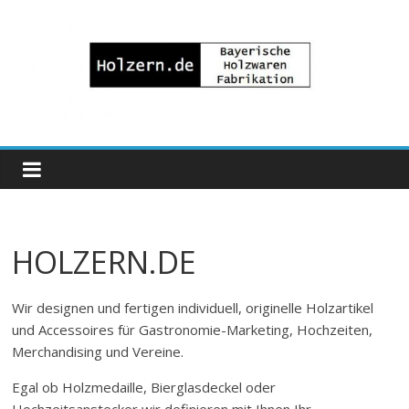
Zum
Inhalt
springen
Bayrische
Holzwaren
Fabrikation
HOLZERN.DE
Holzern.de
Wir designen und fertigen individuell, originelle Holzartikel
und Accessoires für Gastronomie-Marketing, Hochzeiten,
Merchandising und Vereine.
Egal ob Holzmedaille, Bierglasdeckel oder
Hochzeitsanstecker wir definieren mit Ihnen Ihr