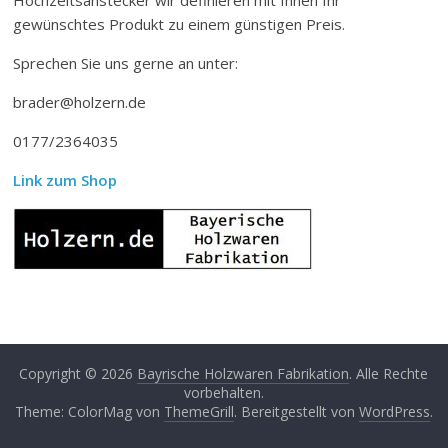
gewünschtes Produkt zu einem günstigen Preis.
Sprechen Sie uns gerne an unter:
brader@holzern.de
0177/2364035
Link zum Shop
Copyright © 2026
Bayrische Holzwaren Fabrikation
. Alle Rechte
vorbehalten.
Theme: ColorMag von
ThemeGrill
. Bereitgestellt von
WordPress
.