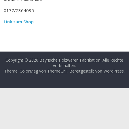
0177/2364035
Link zum Shop
Copyright © 2026
Bayrische Holzwaren Fabrikation
. Alle Rechte
vorbehalten.
Theme: ColorMag von
ThemeGrill
. Bereitgestellt von
WordPress
.