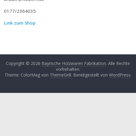
0177/2364035
Link zum Shop
Copyright © 2026
Bayrische Holzwaren Fabrikation
. Alle Rechte
vorbehalten.
Theme: ColorMag von
ThemeGrill
. Bereitgestellt von
WordPress
.