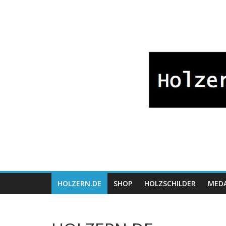
Zum
Bayrische
Inhalt
springen
Holzwaren
Fabrikation
Holzern.de
HOLZERN.DE
SHOP
HOLZSCHILDER
MEDA