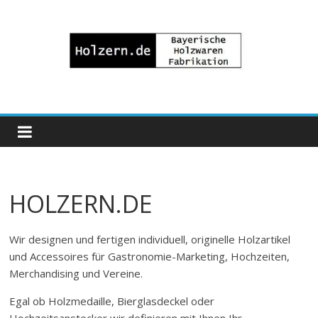
Zum
Inhalt
springen
Bayrische
Holzwaren
Fabrikation
HOLZERN.DE
Holzern.de
Wir designen und fertigen individuell, originelle Holzartikel
und Accessoires für Gastronomie-Marketing, Hochzeiten,
Merchandising und Vereine.
Egal ob Holzmedaille, Bierglasdeckel oder
Hochzeitsanstecker wir definieren mit Ihnen Ihr