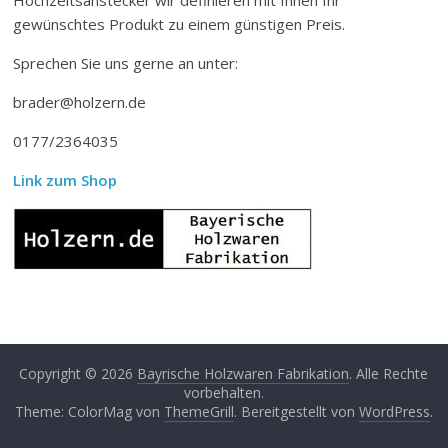
gewünschtes Produkt zu einem günstigen Preis.
Sprechen Sie uns gerne an unter:
brader@holzern.de
0177/2364035
Link zum Shop
Copyright © 2026
Bayrische Holzwaren Fabrikation
. Alle Rechte
vorbehalten.
Theme: ColorMag von
ThemeGrill
. Bereitgestellt von
WordPress
.