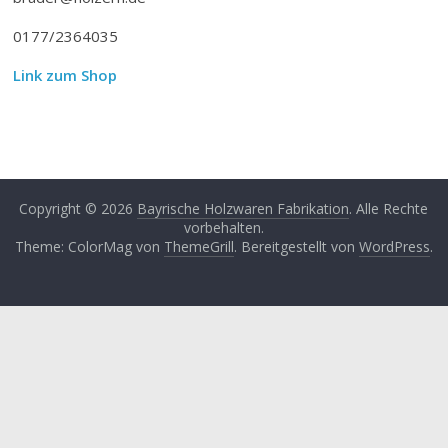
0177/2364035
Link zum Shop
Copyright © 2026
Bayrische Holzwaren Fabrikation
. Alle Rechte
vorbehalten.
Theme: ColorMag von
ThemeGrill
. Bereitgestellt von
WordPress
.