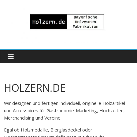
Zum
Inhalt
springen
Bayrische
Holzwaren
Fabrikation
HOLZERN.DE
Holzern.de
Wir designen und fertigen individuell, originelle Holzartikel
und Accessoires für Gastronomie-Marketing, Hochzeiten,
Merchandising und Vereine.
Egal ob Holzmedaille, Bierglasdeckel oder
Hochzeitsanstecker wir definieren mit Ihnen Ihr