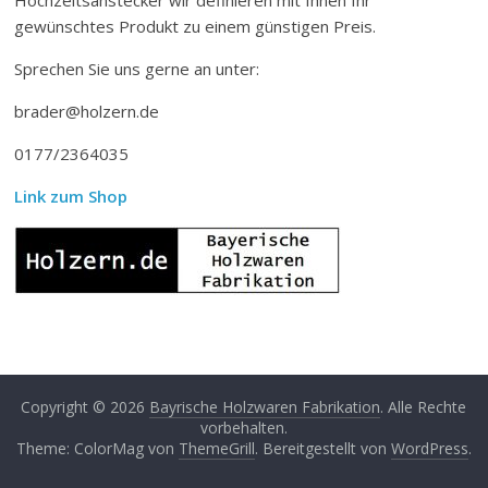
gewünschtes Produkt zu einem günstigen Preis.
Sprechen Sie uns gerne an unter:
brader@holzern.de
0177/2364035
Link zum Shop
Copyright © 2026
Bayrische Holzwaren Fabrikation
. Alle Rechte
vorbehalten.
Theme: ColorMag von
ThemeGrill
. Bereitgestellt von
WordPress
.