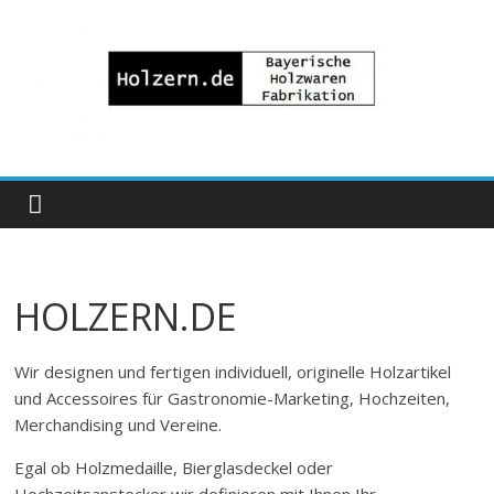
Zum
Inhalt
springen
Bayrische
Holzwaren
Fabrikation
HOLZERN.DE
Holzern.de
Wir designen und fertigen individuell, originelle Holzartikel
und Accessoires für Gastronomie-Marketing, Hochzeiten,
Merchandising und Vereine.
Egal ob Holzmedaille, Bierglasdeckel oder
Hochzeitsanstecker wir definieren mit Ihnen Ihr