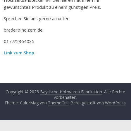
gewünschtes Produkt zu einem günstigen Preis.
Sprechen Sie uns gerne an unter:
brader@holzern.de
0177/2364035
Link zum Shop
Copyright © 2026
Bayrische Holzwaren Fabrikation
. Alle Rechte
vorbehalten.
Theme: ColorMag von
ThemeGrill
. Bereitgestellt von
WordPress
.