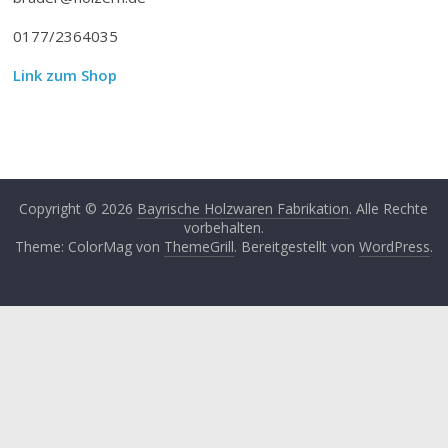
0177/2364035
Link zum Shop
Copyright © 2026
Bayrische Holzwaren Fabrikation
. Alle Rechte
vorbehalten.
Theme: ColorMag von
ThemeGrill
. Bereitgestellt von
WordPress
.