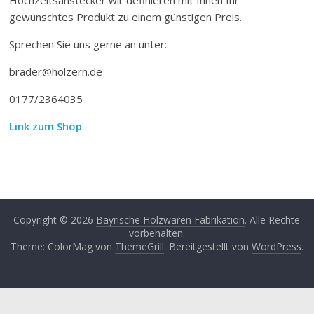
gewünschtes Produkt zu einem günstigen Preis.
Sprechen Sie uns gerne an unter:
brader@holzern.de
0177/2364035
Link zum Shop
Copyright © 2026
Bayrische Holzwaren Fabrikation
. Alle Rechte
vorbehalten.
Theme: ColorMag von
ThemeGrill
. Bereitgestellt von
WordPress
.