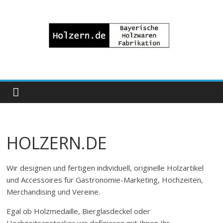
Zum
Inhalt
springen
Bayrische
Holzwaren
Fabrikation
HOLZERN.DE
Holzern.de
Wir designen und fertigen individuell, originelle Holzartikel
und Accessoires für Gastronomie-Marketing, Hochzeiten,
Merchandising und Vereine.
Egal ob Holzmedaille, Bierglasdeckel oder
Hochzeitsanstecker wir definieren mit Ihnen Ihr