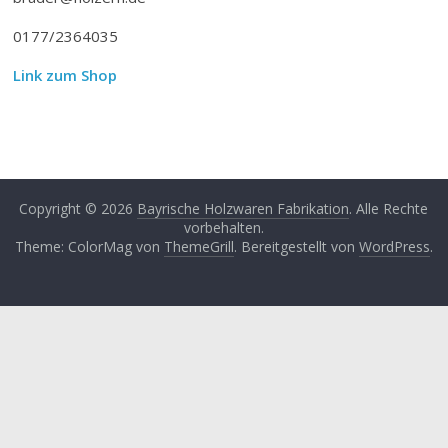
0177/2364035
Link zum Shop
Copyright © 2026
Bayrische Holzwaren Fabrikation
. Alle Rechte
vorbehalten.
Theme: ColorMag von
ThemeGrill
. Bereitgestellt von
WordPress
.