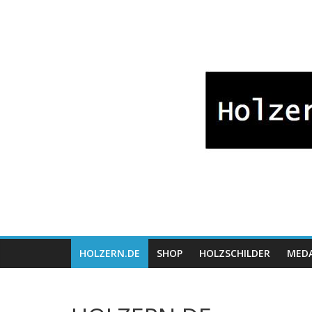
Zum
Bayrische
Inhalt
springen
Holzwaren
Fabrikation
Holzern.de
HOLZERN.DE
SHOP
HOLZSCHILDER
MEDA