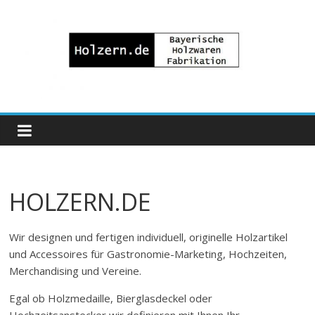
Zum
Inhalt
springen
Bayrische
Holzwaren
Fabrikation
HOLZERN.DE
Holzern.de
Wir designen und fertigen individuell, originelle Holzartikel
und Accessoires für Gastronomie-Marketing, Hochzeiten,
Merchandising und Vereine.
Egal ob Holzmedaille, Bierglasdeckel oder
Hochzeitsanstecker wir definieren mit Ihnen Ihr