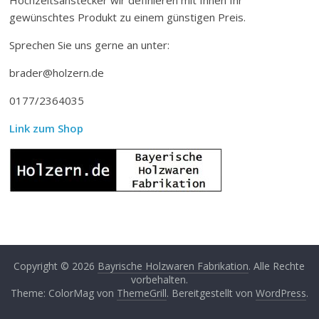
gewünschtes Produkt zu einem günstigen Preis.
Sprechen Sie uns gerne an unter:
brader@holzern.de
0177/2364035
Link zum Shop
Copyright © 2026
Bayrische Holzwaren Fabrikation
. Alle Rechte
vorbehalten.
Theme: ColorMag von
ThemeGrill
. Bereitgestellt von
WordPress
.