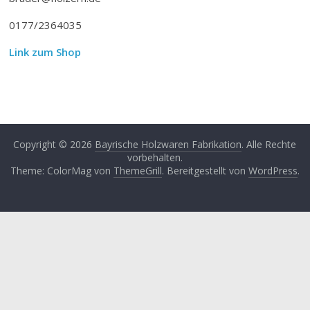
0177/2364035
Link zum Shop
Copyright © 2026
Bayrische Holzwaren Fabrikation
. Alle Rechte
vorbehalten.
Theme: ColorMag von
ThemeGrill
. Bereitgestellt von
WordPress
.