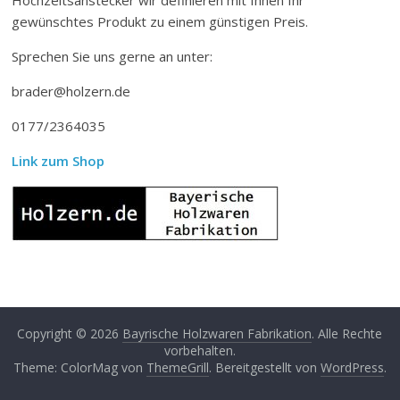
gewünschtes Produkt zu einem günstigen Preis.
Sprechen Sie uns gerne an unter:
brader@holzern.de
0177/2364035
Link zum Shop
Copyright © 2026
Bayrische Holzwaren Fabrikation
. Alle Rechte
vorbehalten.
Theme: ColorMag von
ThemeGrill
. Bereitgestellt von
WordPress
.