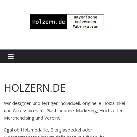
Zum
Inhalt
springen
Bayrische
Holzwaren
Fabrikation
HOLZERN.DE
Holzern.de
Wir designen und fertigen individuell, originelle Holzartikel
und Accessoires für Gastronomie-Marketing, Hochzeiten,
Merchandising und Vereine.
Egal ob Holzmedaille, Bierglasdeckel oder
Hochzeitsanstecker wir definieren mit Ihnen Ihr